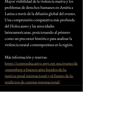
Mayor visibilidad de la violencia masiva y los 
problemas de derechos humanos en América 
Latina a través de la difusión global del evento.
Una comprensión comparativa más profunda 
del Holocausto y las atrocidades 
latinoamericanas, posicionando al primero 
como un precursor histórico para analizar la 
violencia estatal contemporánea en la región.
Más información y reservas:
https://centroeducativo.myt.org.mx/evento/de
-nuremberg-a-buenos-aires-legados-de-la-
justicia-penal-internacional-y-el-futuro-de-la-
rendicion-de-cuentas-transnacional/