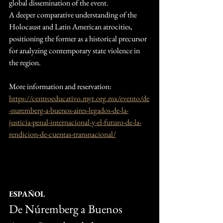
global dissemination of the event.
A deeper comparative understanding of the 
Holocaust and Latin American atrocities, 
positioning the former as a historical precursor 
for analyzing contemporary state violence in 
the region.
More information and reservation:
https://centroeducativo.myt.org.mx/evento/de
-nuremberg-a-buenos-aires-legados-de-la-
justicia-penal-internacional-y-el-futuro-de-la-
rendicion-de-cuentas-transnacional/
ESPAÑOL
De Núremberg a Buenos 