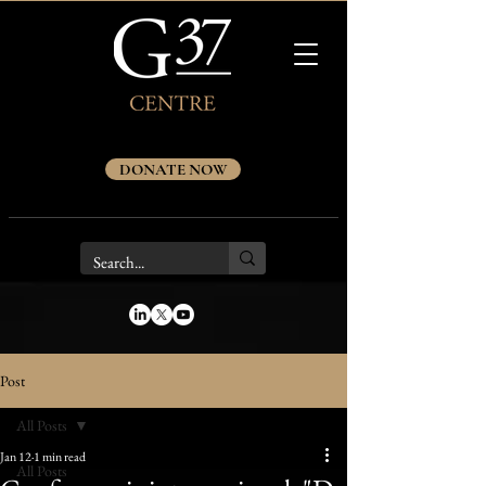
DONATE NOW
Post
All Posts
Jan 12
1 min read
All Posts