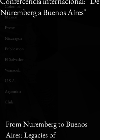
Confercencia internacional: "De
Colombia
Núremberg a Buenos Aires"
Mexico
Events
Nicaragua
Publication
El Salvador
Venezuela
U.S.A.
Argentina
Chile
From Nuremberg to Buenos 
Aires: Legacies of 